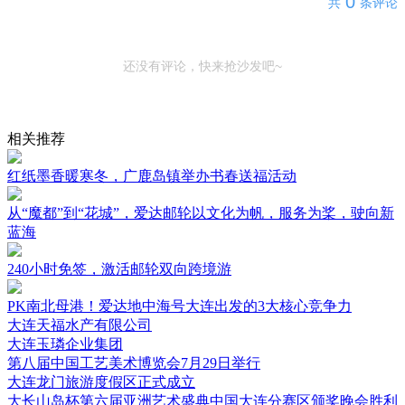
0
共
条评论
还没有评论，快来抢沙发吧~
相关推荐
红纸墨香暖寒冬，广鹿岛镇举办书春送福活动
从“魔都”到“花城”，爱达邮轮以文化为帆，服务为桨，驶向新
蓝海
240小时免签，激活邮轮双向跨境游
PK南北母港！爱达地中海号大连出发的3大核心竞争力
大连天福水产有限公司
大连玉璘企业集团
第八届中国工艺美术博览会7月29日举行
大连龙门旅游度假区正式成立
大长山岛杯第六届亚洲艺术盛典中国大连分赛区颁奖晚会胜利