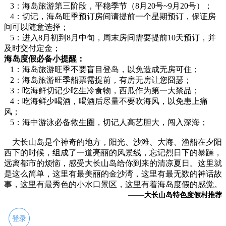
3：海岛旅游第三阶段，平稳季节（8月20号~9月20号）；
4：切记，海岛旺季预订房间请提前一个星期预订，保证房
间可以随意选择；
5：进入8月初到8月中旬，周末房间需要提前10天预订，并
及时交付定金；
海岛度假必备小提醒：
1：海岛旅游旺季不要盲目登岛，以免造成无房可住；
2：海岛旅游旺季船票需提前，有房无房让您囧瑟；
3：吃海鲜切记少吃生冷食物，西瓜作为第一大禁品；
4：吃海鲜少喝酒，喝酒后尽量不要吹海风，以免患上痛
风；
5：海中游泳必备救生圈，切记人高艺胆大，闯入深海；
大长山岛是个神奇的地方，阳光、沙滩、大海、渔船在夕阳
西下的时候，组成了一道亮丽的风景线，忘记烈日下的暴躁，
远离都市的烦恼，感受大长山岛给你到来的清凉夏日。这里就
是这么简单，这里有最美丽的金沙湾，这里有最无数的神话故
事，这里有最秀色的小水口景区，这里有着海岛度假的感觉。
——
大长山岛特色度假村推荐
登录