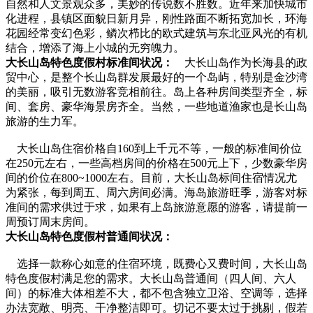
自然和人文景观众多，美妙的传说数不胜数。近年来加快城市
化进程，县镇区面貌日新月异，刚性路面不断拓宽加长，环海
花园经常变幻色彩，鳞次栉比的欧式建筑与东北亚风光的有机
结合，增添了海上小城的无穷魄力。
大长山岛特色度假村标准间状况：
大长山岛作为长海县的政
贸中心，是整个长山岛群发展最好的一个岛屿，特别是金沙湾
的美丽，吸引无数游客竞相前往。岛上各种房间类型齐全，标
间、套房、豪华海景房齐全。当然，一些地道渔家也是长山岛
旅游的生力军。
大长山岛住宿价格自160到上千元不等，一般的标准间价位
在250元左右，一些高档房间的价格在500元上下，少数豪华房
间的价位在800~1000左右。目前，大长山岛标间住宿情况尤
为紧张，每到周五、周六房间必满。海岛旅游旺季，游客对标
准间的需求供过于求，如果有上岛旅游意愿的游客，请提前一
周预订周末房间。
大长山岛特色度假村普通间状况：
选择一款称心如意的住宿环境，既费心又费时间，大长山岛
特色度假村满足您的需求。大长山岛普通间（四人间、六人
间）的标准大体相差不大，都不包含独立卫浴、空调等，选择
办法宽敞、明亮、干净整洁即可。切记不要太过于挑剔，假若