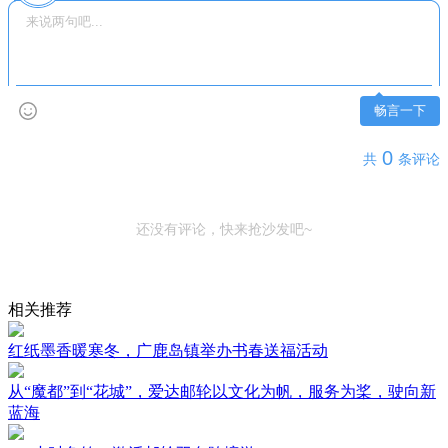
畅言一下
0
共
条评论
还没有评论，快来抢沙发吧~
相关推荐
红纸墨香暖寒冬，广鹿岛镇举办书春送福活动
从“魔都”到“花城”，爱达邮轮以文化为帆，服务为桨，驶向新
蓝海