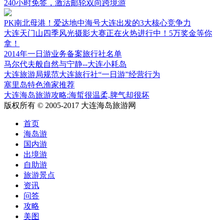
240小时免签，激活邮轮双向跨境游
PK南北母港！爱达地中海号大连出发的3大核心竞争力
大连天门山四季风光摄影大赛正在火热进行中！5万奖金等你
拿！
2014年一日游业务备案旅行社名单
马尔代夫般自然与宁静--大连小耗岛
大连旅游局规范大连旅行社“一日游”经营行为
塞里岛特色渔家推荐
大连海岛旅游攻略:海蜇很温柔,脾气却很坏
版权所有 © 2005-2017 大连海岛旅游网
首页
海岛游
国内游
出境游
自助游
旅游景点
资讯
问答
攻略
美图