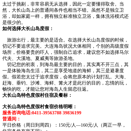
太过于挑剔，非常容易无从选择，因此一定要懂得取舍。当
然，大长山岛上的普通间条件也相当不错。虽然不是独立卫
浴，却如家庭一样，拥有独立标准独立卫浴，集体洗浴模式还
是很少的。
如何选择大长山岛度假：
旅游出行，最主要的是适合。在选择大长山岛度假的时候，
切记不要追求完美。大连海岛状况大体相同，个别的高级度假
场所，价格要贵的吓人，强制自己追求，建议您不如选择马尔
代夫、大溪地、夏威夷等旅游圣地。
切记您的初衷，到海岛最主要的目的，其实离不开三点，其
一是体验海岛生活，其二是享受地道的海鲜，其三是避暑度
假。假若您太过于追求度假，会将您原本的计划打乱。大海、
赶海、垂钓、沙滩、海鲜、篝火才是此行的目的，忘情的玩，
畅快的吃，才能让您对海岛人生留恋往返。
大长山岛特色度假村住宿及餐标：
大长山岛特色度假村食宿价格明晰：
服务咨询电话:0411-39563788 39836199
普通间：
平日价格（周日到周四）：150元/人—160元/人（两正一早，