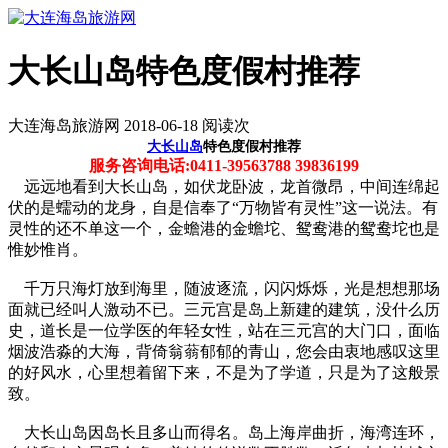
大长山岛特色度假村推荐
大连海岛旅游网 2018-06-18 阅读
次
大长山岛
特色度假村推荐
服务咨询电话:0411-39563788 39836199
远远地看到大长山岛，如伏龙卧波，龙首微昂，中间连绵起
伏的是蠕动的龙身，自是信奉了“万物皆有灵性”这一说法。有
灵性的还不单这一个，金蟾港的金蟾坨、鸳鸯港的鸳鸯坨也是
惟妙惟肖。
千万只海灯放到海里，随波逐流，闪闪烁烁，光是想想那场
面就已经叫人激动不已。三元宫是岛上新建的建筑，没什么历
史，道长是一位学医的年轻女性，站在三元宫的大门口，面临
烟波浩淼的大海，背倚翁蓊郁郁的青山，您会由衷地感叹这里
的好风水，心里想着留下来，不是为了学道，只是为了这般景
致。
大长山岛因岛长且多山而得名。岛上海岸曲折，海湾连环，