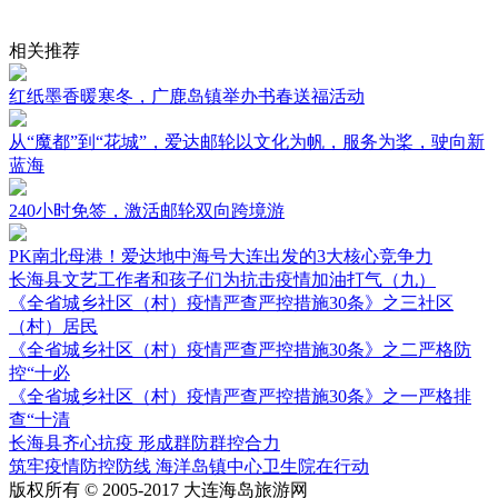
相关推荐
红纸墨香暖寒冬，广鹿岛镇举办书春送福活动
从“魔都”到“花城”，爱达邮轮以文化为帆，服务为桨，驶向新
蓝海
240小时免签，激活邮轮双向跨境游
PK南北母港！爱达地中海号大连出发的3大核心竞争力
长海县文艺工作者和孩子们为抗击疫情加油打气（九）
《全省城乡社区（村）疫情严查严控措施30条》之三社区
（村）居民
《全省城乡社区（村）疫情严查严控措施30条》之二严格防
控“十必
《全省城乡社区（村）疫情严查严控措施30条》之一严格排
查“十清
长海县齐心抗疫 形成群防群控合力
筑牢疫情防控防线 海洋岛镇中心卫生院在行动
版权所有 © 2005-2017 大连海岛旅游网